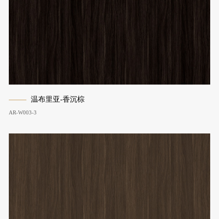
温布里亚-香沉棕
AR-W003-3