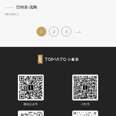
巴特若-浅陶
AR-L001-2
1
2
3
微信公众号
小红书