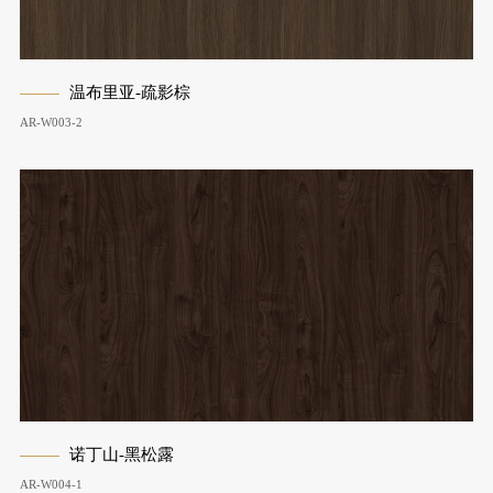
温布里亚-疏影棕
AR-W003-2
诺丁山-黑松露
AR-W004-1