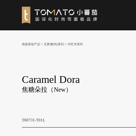
饰面原创产品
>
无界(数码)系列
>
T8艺术系列
Caramel Dora
焦糖朵拉（New）
T80731-T01L