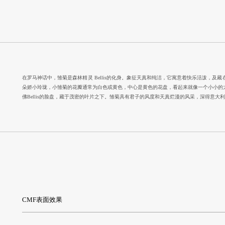
在罗马神话中，雏菊是森林精灵 Bellis的化身。象征天真和纯洁，它寓意着快乐活泼，
朵娇小玲珑，小雏菊的花瓣通常为白色或黄色，中心是黄色的花盘，看起来就像一个小小的
佛Bellis的脸盘，藏于茂密的叶片之下。雏菊具有君子的风度和天真烂漫的风采，深得意大
CMF表面效果