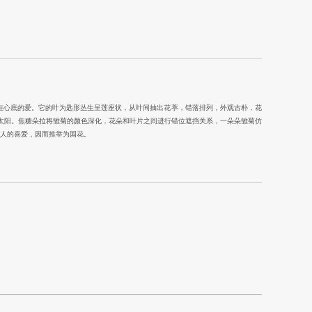
及藏在心底的爱。它的叶为匙形丛生呈莲座状，从叶间抽出花葶，错落排列，外观古朴，花
太阳。焦糖朵拉将雏菊的颜色深化，花朵和叶片之间进行错位遮挡关系，一朵朵雏菊仿
利人的喜爱，因而推举为国花。