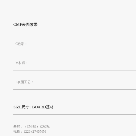
CMF表面效果
· C色彩：
· M材质：
· F表面工艺：
SIZE尺寸 | BOARD基材
基材：（ENF级）欧松板
规格：1220x2745MM