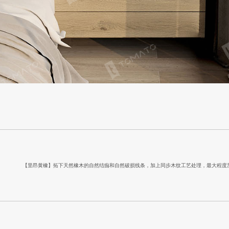
【里昂黄橡】拓下天然橡木的自然结痂和自然破损线条，加上同步木纹工艺处理，最大程度